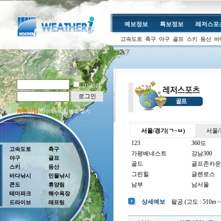
예보정보
특보정보
레저스포
고속도로
축구
야구
골프
스키
등산
바
ID 저장
로그인
회원가입
아이디/비밀번호찾기
서울/경기(ㄱ~ㅂ)
서울/
123
360도
고속도로
축구
가평베네스트
강남300
야구
골프
골드
골프존카운
스키
등산
그린힐
글렌로스
바다낚시
민물낚시
남부
남서울
콘도
휴양림
테마파크
해수욕장
남여주
남촌
상세예보
팔공 (고도 : 510m ~ 
드라이브
래프팅
뉴코리아
더반
더크로스비
더헤븐