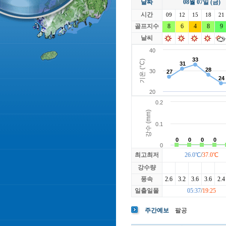
날짜
08월 07일 (금)
라싸
락가든
시간
로제비앙
09
12
15
루트52
18
21
마에스트로
골프지수
8
6
4
마이다스레
8
9
베뉴지
베르힐영종
날씨
블랙스톤GC이천
블루원용인
빅토리아
최고최저
26.0℃
/
37.0℃
강수량
풍속
2.6
3.2
3.6
3.6
2.4
일출일몰
05:37
/
19:25
주간예보
팔공