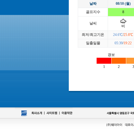
날짜
08/10 (월)
골프지수
8
날씨
비
최저/최고기온
24.6℃
/
25.8℃
일출일몰
05:39
/
19:22
경보
1
2