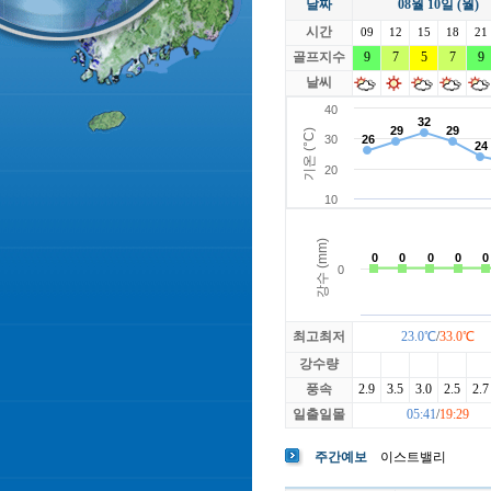
날짜
08월 10일 (월)
라싸
락가든
시간
로제비앙
09
12
15
루트52
18
21
마에스트로
골프지수
9
7
5
마이다스레
7
9
베뉴지
베르힐영종
날씨
블랙스톤GC이천
블루원용인
빅토리아
최고최저
23.0℃
/
33.0℃
강수량
풍속
2.9
3.5
3.0
2.5
2.7
일출일몰
05:41
/
19:29
주간예보
이스트밸리