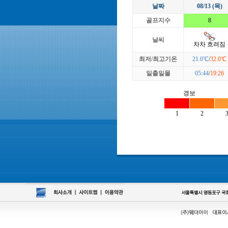
날짜
08/13 (목)
골프지수
8
날씨
차차 흐려짐
최저/최고기온
21.0℃
/
32.0℃
일출일몰
05:44
/
19:26
경보
1
2