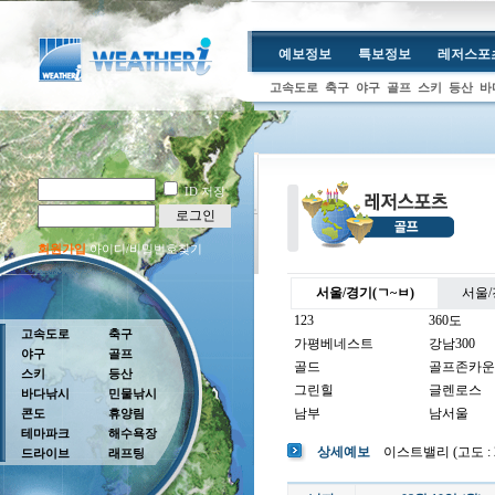
예보정보
특보정보
레저스포
고속도로
축구
야구
골프
스키
등산
바
ID 저장
로그인
회원가입
아이디/비밀번호찾기
서울/경기(ㄱ~ㅂ)
서울/
123
360도
고속도로
축구
가평베네스트
강남300
야구
골프
골드
골프존카운
스키
등산
그린힐
글렌로스
바다낚시
민물낚시
남부
남서울
콘도
휴양림
테마파크
해수욕장
남여주
남촌
상세예보
이스트밸리 (고도 : 27
드라이브
래프팅
뉴코리아
더반
더크로스비
더헤븐