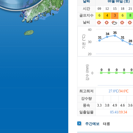
날짜
08월 08일 (토)
라싸
락가든
시간
로제비앙
09
12
15
루트52
18
21
마에스트로
골프지수
6
4
3
마이다스레
6
8
베뉴지
베르힐영종
날씨
블랙스톤GC이천
블루원용인
빅토리아
최고최저
27.0℃
/
34.0℃
강수량
풍속
3.3
3.8
4.9
4.6
3.6
일출일몰
05:41
/
19:34
주간예보
태릉