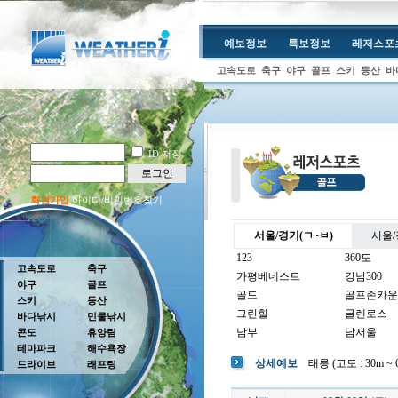
예보정보
특보정보
레저스포
고속도로
축구
야구
골프
스키
등산
바
ID 저장
로그인
회원가입
아이디/비밀번호찾기
서울/경기(ㄱ~ㅂ)
서울/
123
360도
고속도로
축구
가평베네스트
강남300
야구
골프
골드
골프존카운
스키
등산
그린힐
글렌로스
바다낚시
민물낚시
남부
남서울
콘도
휴양림
테마파크
해수욕장
남여주
남촌
상세예보
태릉 (고도 : 30m ~ 
드라이브
래프팅
뉴코리아
더반
더크로스비
더헤븐