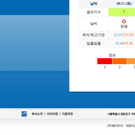
날짜
08/11 (화)
골프지수
7
날씨
맑음
최저/최고기온
22.0℃
/
33.0℃
일출일몰
05:44
/
19:30
경보
1
2