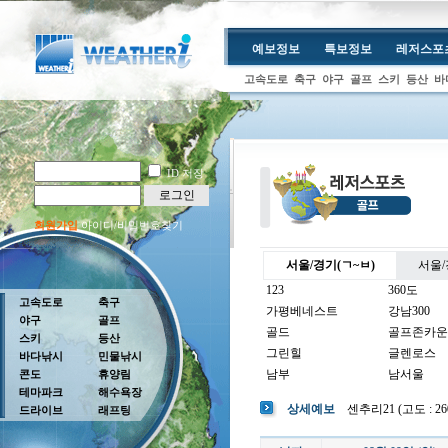
예보정보
특보정보
레저스포
고속도로
축구
야구
골프
스키
등산
바
ID 저장
로그인
회원가입
아이디/비밀번호찾기
서울/경기(ㄱ~ㅂ)
서울/
123
360도
고속도로
축구
가평베네스트
강남300
야구
골프
골드
골프존카운
스키
등산
그린힐
글렌로스
바다낚시
민물낚시
남부
남서울
콘도
휴양림
테마파크
해수욕장
남여주
남촌
상세예보
센추리21 (고도 : 260
드라이브
래프팅
뉴코리아
더반
더크로스비
더헤븐