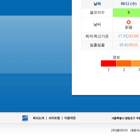
날짜
08/12 (수)
골프지수
8
날씨
맑음
최저/최고기온
17.3℃
/
32.0℃
일출일몰
05:41
/
19:25
경보
1
2