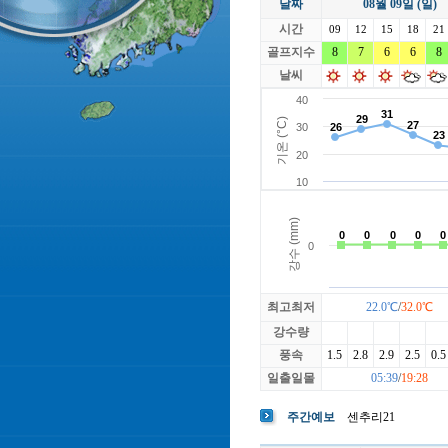
날짜
08월 09일 (일)
라싸
락가든
시간
로제비앙
09
12
15
루트52
18
21
마에스트로
골프지수
8
7
6
마이다스레
6
8
베뉴지
베르힐영종
날씨
블랙스톤GC이천
블루원용인
빅토리아
최고최저
22.0℃
/
32.0℃
강수량
풍속
1.5
2.8
2.9
2.5
0.5
일출일몰
05:39
/
19:28
주간예보
센추리21