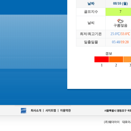
날짜
08/10 (월)
골프지수
7
날씨
구름많음
최저/최고기온
25.0℃
/
33.0℃
일출일몰
05:48
/
19:28
경보
1
2