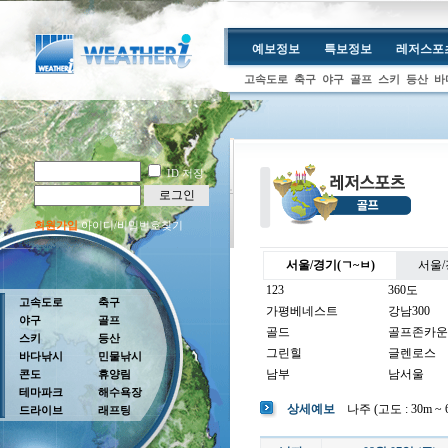
예보정보
특보정보
레저스포
고속도로
축구
야구
골프
스키
등산
바
ID 저장
로그인
회원가입
아이디/비밀번호찾기
서울/경기(ㄱ~ㅂ)
서울/
123
360도
고속도로
축구
가평베네스트
강남300
야구
골프
골드
골프존카운
스키
등산
그린힐
글렌로스
바다낚시
민물낚시
남부
남서울
콘도
휴양림
테마파크
해수욕장
남여주
남촌
상세예보
나주 (고도 : 30m ~ 
드라이브
래프팅
뉴코리아
더반
더크로스비
더헤븐