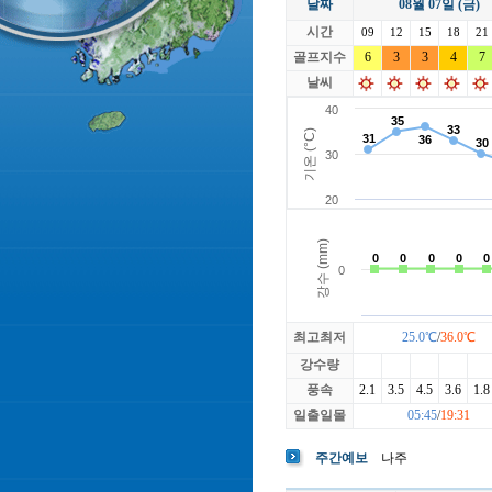
날짜
08월 07일 (금)
라싸
락가든
시간
로제비앙
09
12
15
루트52
18
21
마에스트로
골프지수
6
3
3
마이다스레
4
7
베뉴지
베르힐영종
날씨
블랙스톤GC이천
블루원용인
빅토리아
최고최저
25.0℃
/
36.0℃
강수량
풍속
2.1
3.5
4.5
3.6
1.8
일출일몰
05:45
/
19:31
주간예보
나주