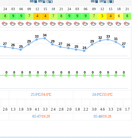
08월 09일 (일)
08월 10일 (월)
레이크사이드
레이크우드
렉스필드
24
03
리베라
06
09
12
15
18
리앤리
21
24
03
06
09
링크나인
12
15
18
21
이크 이천
8
9
마이다스밸리 청평
9
7
4
4
7
몽베르
8
9
9
9
7
발리오스
5
4
6
8
베스트밸리
베어즈베스트 청라
베어크리크
블루헤런
비에이비스타
비전힐스
25.0℃
/
34.0℃
24.0℃
/
33.0℃
2.6
1.3
1.8
3.9
4.1
3.3
2.4
2.8
2.0
1.8
2.2
3.0
4.6
3.3
2.6
1.7
05:47
/
19:29
05:48
/
19:28