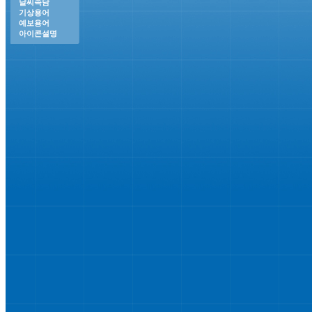
날씨속담
기상용어
예보용어
아이콘설명