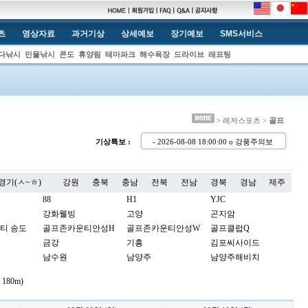
츠
영상자료
과거기상
상세예보
장기예보
SMS서비스
다낚시
민물낚시
콘도
휴양림
테마파크
해수욕장
드라이브
래프팅
> 레저스포츠 >
골프
기상특보 :
- 2026-08-08 18:00:00 o 강풍주의
경기(ㅅ~ㅎ)
강원
충북
충남
전북
전남
경북
경남
제주
88
H1
YJC
강화웰빙
고양
곤지암
티 송도
골프존카운티안성H
골프존카운티안성W
골프클럽Q
금강
기흥
김포씨사이드
남수원
남양주
남양주해비치
노스팜
뉴서울
뉴스프링빌
180m)
더스타휴
더시에나벨루토
더시에나서울
동여주
드림파크
라비돌