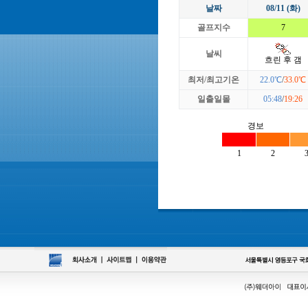
날짜
08/11 (화)
골프지수
7
날씨
흐린 후 갬
최저/최고기온
22.0℃
/
33.0℃
일출일몰
05:48
/
19:26
경보
1
2