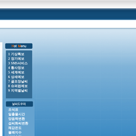
1 기상특보
2 장기예보
보 : 전라남도(거문도.초도, 완도여서도), 제주도(제주도산지, 제주시동부, 서귀포시서부, 서귀포시남
3 SMS서비스
4 황사정보
5 세계예보
6 상세예보
7 골프장날씨
8 슈퍼컴예보
9 지역별날씨
조석표
일출몰시간
양음력변환
섭씨화씨변환
체감온도
불쾌지수