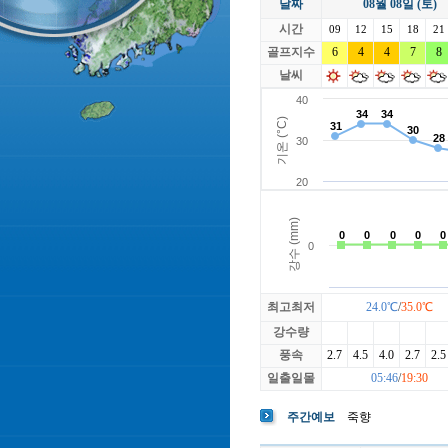
날짜
08월 08일 (토)
라싸
락가든
시간
로제비앙
09
12
15
루트52
18
21
마에스트로
골프지수
6
4
4
마이다스레
7
8
베뉴지
베르힐영종
날씨
블랙스톤GC이천
블루원용인
빅토리아
최고최저
24.0℃
/
35.0℃
강수량
풍속
2.7
4.5
4.0
2.7
2.5
일출일몰
05:46
/
19:30
주간예보
죽향