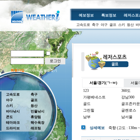
예보정보
특보정보
레저스포
고속도로
축구
야구
골프
스키
등산
바
ID 저장
로그인
회원가입
아이디/비밀번호찾기
서울/경기(ㄱ~ㅂ)
서울/
123
360도
고속도로
축구
가평베네스트
강남300
야구
골프
골드
골프존카운
스키
등산
그린힐
글렌로스
바다낚시
민물낚시
남부
남서울
콘도
휴양림
테마파크
해수욕장
남여주
남촌
상세예보
죽향 (고도 : 130m ~ 
드라이브
래프팅
뉴코리아
더반
더크로스비
더헤븐