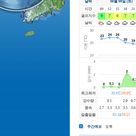
날짜
08월 08일 (토)
라싸
락가든
시간
로제비앙
09
12
15
루트52
18
21
마에스트로
골프지수
9
7
6
마이다스레
7
7
베뉴지
베르힐영종
날씨
블랙스톤GC이천
블루원용인
빅토리아
최고최저
20.0℃
/
29.0℃
강수량
0.1
2.0
0.7
풍속
2.7
3.3
3.3
3.5
3.6
일출일몰
05:34
/
19:25
주간예보
오투