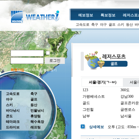
예보정보
특보정보
레저스포
고속도로
축구
야구
골프
스키
등산
바
ID 저장
로그인
회원가입
아이디/비밀번호찾기
서울/경기(ㄱ~ㅂ)
서울/
123
360도
고속도로
축구
가평베네스트
강남300
야구
골프
골드
골프존카운
스키
등산
그린힐
글렌로스
바다낚시
민물낚시
남부
남서울
콘도
휴양림
테마파크
해수욕장
남여주
남촌
상세예보
오투 (고도 : 850m ~ 
드라이브
래프팅
뉴코리아
더반
더크로스비
더헤븐