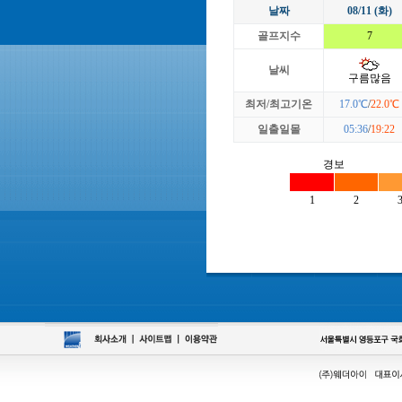
날짜
08/11 (화)
골프지수
7
날씨
구름많음
최저/최고기온
17.0℃
/
22.0℃
일출일몰
05:36
/
19:22
경보
1
2