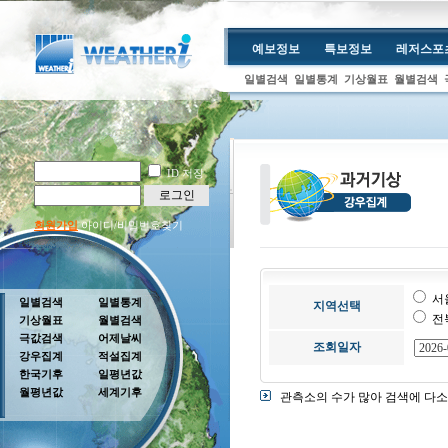
예보정보
특보정보
레저스포
일별검색
일별통계
기상월표
월별검색
ID 저장
로그인
회원가입
아이디/비밀번호찾기
서
일별검색
일별통계
지역선택
전
기상월표
월별검색
극값검색
어제날씨
조회일자
강우집계
적설집계
한국기후
일평년값
월평년값
세계기후
관측소의 수가 많아 검색에 다소