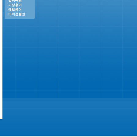
날씨속담
기상용어
예보용어
아이콘설명