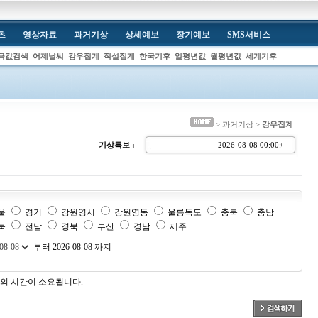
츠
영상자료
과거기상
상세예보
장기예보
SMS서비스
극값검색
어제날씨
강우집계
적설집계
한국기후
일평년값
월평년값
세계기후
> 과거기상 >
강우집계
기상특보 :
- 2026-08-08 00:00:
울
경기
강원영서
강원영동
울릉독도
충북
충남
북
전남
경북
부산
경남
제주
부터 2026-08-08 까지
의 시간이 소요됩니다.