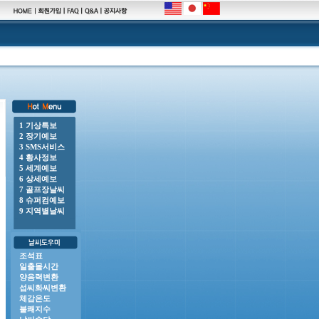
1 기상특보
2 장기예보
00 o 강풍주의보 : 전라남도(거문도.초도, 완도여서도), 제주도(제주도산지, 제주시동부, 서귀포
3 SMS서비스
4 황사정보
5 세계예보
6 상세예보
7 골프장날씨
8 슈퍼컴예보
9 지역별날씨
조석표
일출몰시간
양음력변환
섭씨화씨변환
체감온도
불쾌지수