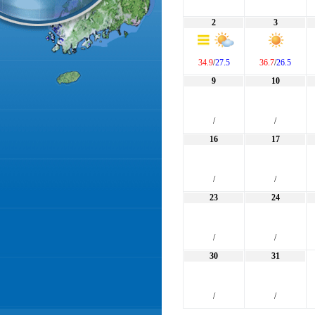
2
3
34.9
/
27.5
36.7
/
26.5
9
10
/
/
16
17
/
/
23
24
/
/
30
31
/
/