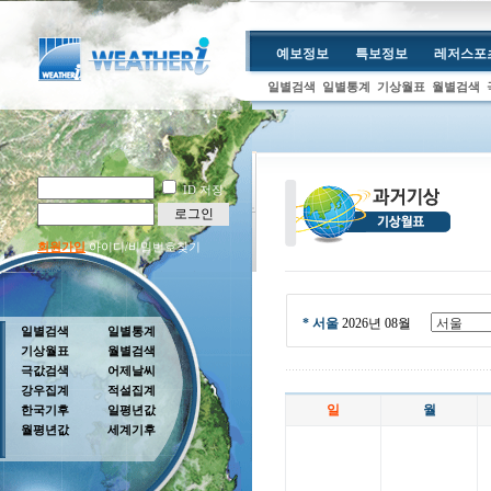
예보정보
특보정보
레저스포
일별검색
일별통계
기상월표
월별검색
ID 저장
로그인
회원가입
아이디/비밀번호찾기
* 서울
2026년 08월
일별검색
일별통계
기상월표
월별검색
극값검색
어제날씨
강우집계
적설집계
일
월
한국기후
일평년값
월평년값
세계기후