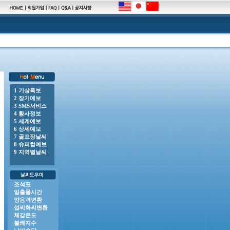
1 기상특보
2 장기예보
00 o 풍랑주의보 : 남해동부바깥먼바다, 제주도남쪽바깥먼바다 o 폭염중대경보 : 경기도(광명, 안산,
3 SMS서비스
4 황사정보
5 세계예보
6 상세예보
7 골프장날씨
8 슈퍼컴예보
9 지역별날씨
조석표
일출몰시간
양음력변환
섭씨화씨변환
체감온도
불쾌지수