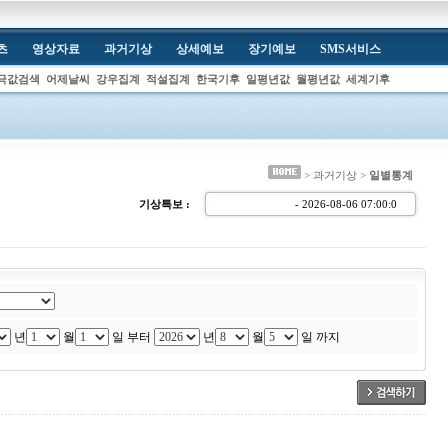
츠
영상자료
과거기상
상세예보
장기예보
SMS서비스
극값검색
어제날씨
강우집계
적설집계
한국기후
일평년값
월평년값
세계기후
> 과거기상 >
일별통계
기상특보 :
- 2026-08-06 07:00:
년
월
일 부터
년
월
일 까지