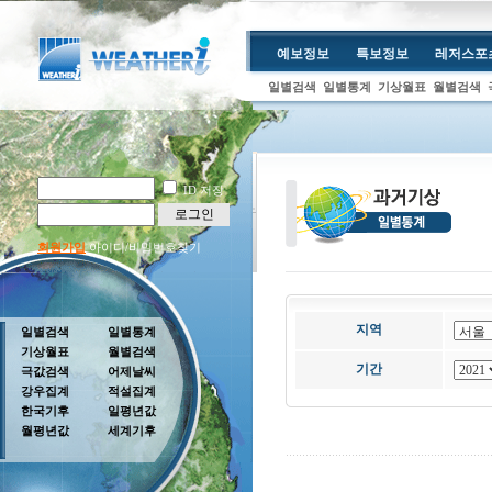
예보정보
특보정보
레저스포
일별검색
일별통계
기상월표
월별검색
ID 저장
로그인
회원가입
아이디/비밀번호찾기
지역
일별검색
일별통계
기상월표
월별검색
기간
극값검색
어제날씨
강우집계
적설집계
한국기후
일평년값
월평년값
세계기후