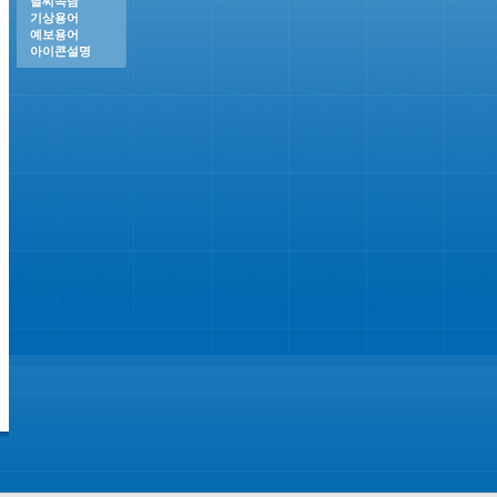
날씨속담
기상용어
예보용어
아이콘설명