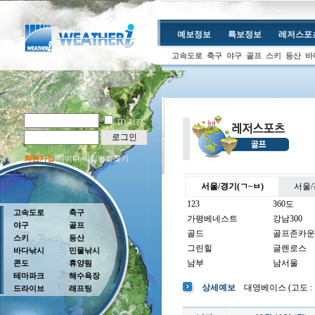
예보정보
특보정보
레저스포
고속도로
축구
야구
골프
스키
등산
바
ID 저장
로그인
회원가입
아이디/비밀번호찾기
서울/경기(ㄱ~ㅂ)
서울/
123
360도
고속도로
축구
가평베네스트
강남300
야구
골프
골드
골프존카운
스키
등산
그린힐
글렌로스
바다낚시
민물낚시
남부
남서울
콘도
휴양림
테마파크
해수욕장
남여주
남촌
상세예보
대영베이스 (고도 : 19
드라이브
래프팅
뉴코리아
더반
더크로스비
더헤븐