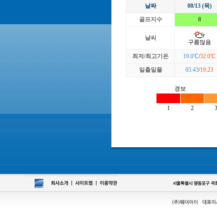
날짜
08/13 (목)
골프지수
8
날씨
구름많음
최저/최고기온
19.0℃
/
32.0℃
일출일몰
05:43
/
19:23
경보
1
2