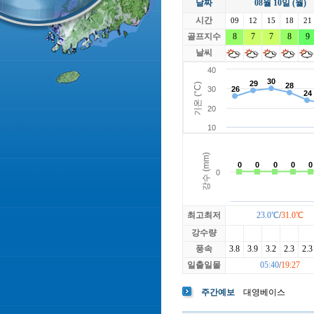
날짜
08월 10일 (월)
라싸
락가든
시간
로제비앙
09
12
15
루트52
18
21
마에스트로
골프지수
8
7
7
마이다스레
8
9
베뉴지
베르힐영종
날씨
블랙스톤GC이천
블루원용인
빅토리아
최고최저
23.0℃
/
31.0℃
강수량
풍속
3.8
3.9
3.2
2.3
2.3
일출일몰
05:40
/
19:27
주간예보
대영베이스