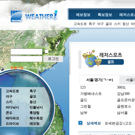
예보정보
특보정보
레저스포
고속도로
축구
야구
골프
스키
등산
바
ID 저장
로그인
회원가입
아이디/비밀번호찾기
서울/경기(ㄱ~ㅂ)
서울/
123
360도
고속도로
축구
가평베네스트
강남300
야구
골프
골드
골프존카운
스키
등산
그린힐
글렌로스
바다낚시
민물낚시
남부
남서울
콘도
휴양림
테마파크
해수욕장
남여주
남촌
상세예보
포세븐금강 (고도 : 20
드라이브
래프팅
뉴코리아
더반
더크로스비
더헤븐