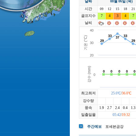
날짜
08월 06일 (목)
라싸
락가든
시간
로제비앙
09
12
15
루트52
18
21
마에스트로
골프지수
7
4
3
마이다스레
4
7
베뉴지
베르힐영종
날씨
블랙스톤GC이천
블루원용인
빅토리아
최고최저
25.0℃
/
36.0℃
강수량
풍속
1.9
2.7
2.4
0.4
1.3
일출일몰
05:42
/
19:32
주간예보
포세븐금강