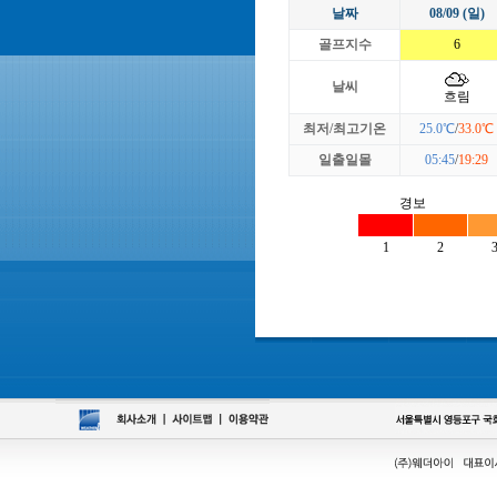
날짜
08/09 (일)
골프지수
6
날씨
흐림
최저/최고기온
25.0℃
/
33.0℃
일출일몰
05:45
/
19:29
경보
1
2