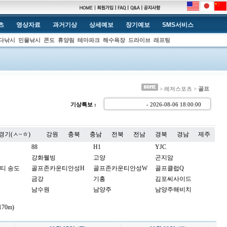
츠
영상자료
과거기상
상세예보
장기예보
SMS서비스
다낚시
민물낚시
콘도
휴양림
테마파크
해수욕장
드라이브
래프팅
> 레저스포츠 >
골프
기상특보 :
- 2026-08-06 18:00:0
경기(ㅅ~ㅎ)
강원
충북
충남
전북
전남
경북
경남
제주
88
H1
YJC
강화웰빙
고양
곤지암
티 송도
골프존카운티안성H
골프존카운티안성W
골프클럽Q
금강
기흥
김포씨사이드
남수원
남양주
남양주해비치
노스팜
뉴서울
뉴스프링빌
70m)
더스타휴
더시에나벨루토
더시에나서울
동여주
드림파크
라비돌