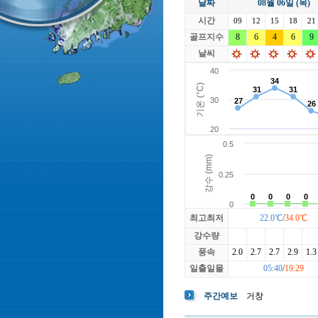
날짜
08월 06일 (목)
라싸
락가든
시간
로제비앙
09
12
15
루트52
18
21
마에스트로
골프지수
8
6
4
마이다스레
6
9
베뉴지
베르힐영종
날씨
블랙스톤GC이천
블루원용인
빅토리아
최고최저
22.0℃
/
34.0℃
강수량
풍속
2.0
2.7
2.7
2.9
1.3
일출일몰
05:40
/
19:29
주간예보
거창