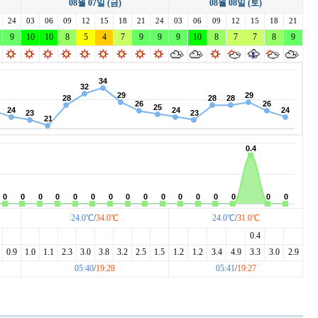
08월 07일 (금)
08월 08일 (토)
레이크사이드
레이크우드
렉스필드
24
03
리베라
06
09
12
15
18
리앤리
21
24
03
06
09
링크나인
12
15
18
21
이크 이천
9
10
마이다스밸리 청평
10
8
5
4
7
몽베르
9
9
9
10
8
발리오스
7
7
8
9
베스트밸리
베어즈베스트 청라
베어크리크
블루헤런
비에이비스타
비전힐스
24.0℃
/
34.0℃
24.0℃
/
31.0℃
0.4
0.9
1.0
1.1
2.3
3.0
3.8
3.2
2.5
1.5
1.2
1.2
3.4
4.9
3.3
3.0
2.9
05:40
/
19:28
05:41
/
19:27