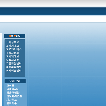
1 기상특보
2 장기예보
0 o 풍랑주의보 : 남해동부바깥먼바다, 제주도남쪽바깥먼바다, 제주도남동쪽안쪽먼바다, 제주도남서쪽안쪽
3 SMS서비스
4 황사정보
5 세계예보
6 상세예보
7 골프장날씨
8 슈퍼컴예보
9 지역별날씨
조석표
일출몰시간
양음력변환
섭씨화씨변환
체감온도
불쾌지수