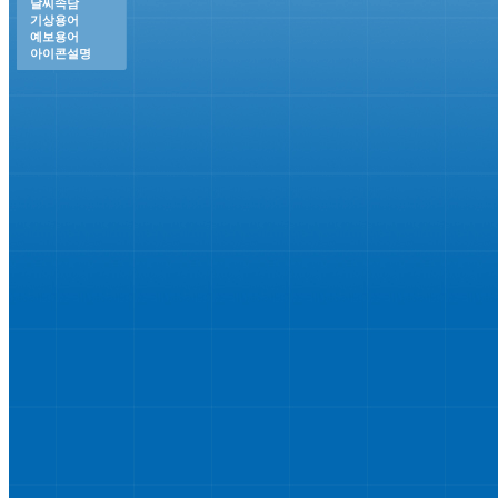
날씨속담
기상용어
예보용어
아이콘설명