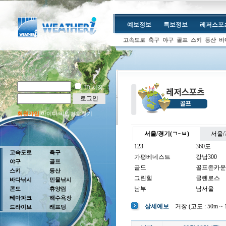
예보정보
특보정보
레저스포
고속도로
축구
야구
골프
스키
등산
바
ID 저장
로그인
회원가입
아이디/비밀번호찾기
서울/경기(ㄱ~ㅂ)
서울/
123
360도
고속도로
축구
가평베네스트
강남300
야구
골프
골드
골프존카운
스키
등산
그린힐
글렌로스
바다낚시
민물낚시
남부
남서울
콘도
휴양림
테마파크
해수욕장
남여주
남촌
상세예보
거창 (고도 : 50m ~ 1
드라이브
래프팅
뉴코리아
더반
더크로스비
더헤븐