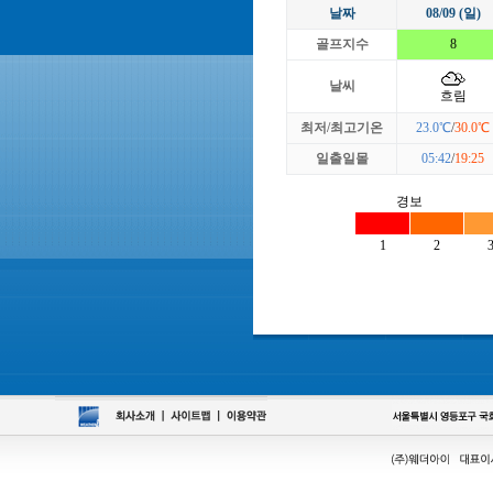
날짜
08/09 (일)
골프지수
8
날씨
흐림
최저/최고기온
23.0℃
/
30.0℃
일출일몰
05:42
/
19:25
경보
1
2