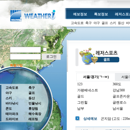
예보정보
특보정보
레저스포
고속도로
축구
야구
골프
스키
등산
바
ID 저장
로그인
회원가입
아이디/비밀번호찾기
서울/경기(ㄱ~ㅂ)
서울/
123
360도
고속도로
축구
가평베네스트
강남300
야구
골프
골드
골프존카운
스키
등산
그린힐
글렌로스
바다낚시
민물낚시
남부
남서울
콘도
휴양림
테마파크
해수욕장
남여주
남촌
상세예보
곤지암 (고도 : 220m 
드라이브
래프팅
뉴코리아
더반
더크로스비
더헤븐