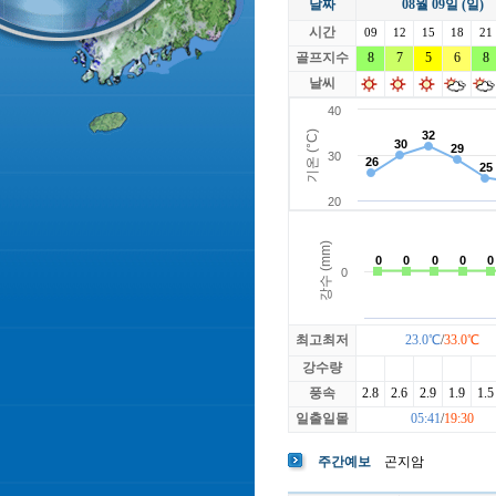
날짜
08월 09일 (일)
라싸
락가든
시간
로제비앙
09
12
15
루트52
18
21
마에스트로
골프지수
8
7
5
마이다스레
6
8
베뉴지
베르힐영종
날씨
블랙스톤GC이천
블루원용인
빅토리아
최고최저
23.0℃
/
33.0℃
강수량
풍속
2.8
2.6
2.9
1.9
1.5
일출일몰
05:41
/
19:30
주간예보
곤지암