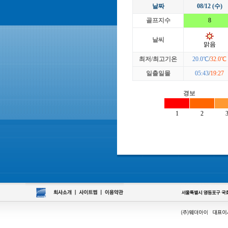
날짜
08/12 (수)
골프지수
8
날씨
맑음
최저/최고기온
20.0℃
/
32.0℃
일출일몰
05:43
/
19:27
경보
1
2