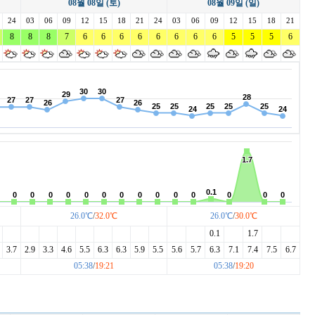
08월 08일 (토)
08월 09일 (일)
레이크사이드
레이크우드
렉스필드
24
03
리베라
06
09
12
15
18
리앤리
21
24
03
06
09
링크나인
12
15
18
21
이크 이천
8
8
마이다스밸리 청평
8
7
6
6
6
몽베르
6
6
6
6
6
발리오스
5
5
5
6
베스트밸리
베어즈베스트 청라
베어크리크
블루헤런
비에이비스타
비전힐스
26.0℃
/
32.0℃
26.0℃
/
30.0℃
0.1
1.7
3.7
2.9
3.3
4.6
5.5
6.3
6.3
5.9
5.5
5.6
5.7
6.3
7.1
7.4
7.5
6.7
05:38
/
19:21
05:38
/
19:20