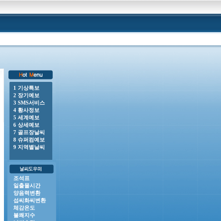
1 기상특보
2 장기예보
0 o 풍랑주의보 : 남해동부바깥먼바다, 제주도앞바다(제주도동부앞바다, 제주도남부앞바다, 제주도서부앞
3 SMS서비스
4 황사정보
5 세계예보
6 상세예보
7 골프장날씨
8 슈퍼컴예보
9 지역별날씨
조석표
일출몰시간
양음력변환
섭씨화씨변환
체감온도
불쾌지수