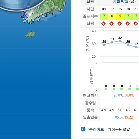
날짜
08월 07일 (금)
라싸
락가든
시간
로제비앙
09
12
15
루트52
18
21
마에스트로
골프지수
7
6
5
마이다스레
7
7
베뉴지
베르힐영종
날씨
블랙스톤GC이천
블루원용인
빅토리아
최고최저
25.0℃
/
30.0℃
강수량
풍속
4.9
4.9
5.0
4.7
4.3
일출일몰
05:37
/
19:22
주간예보
기장동원로얄