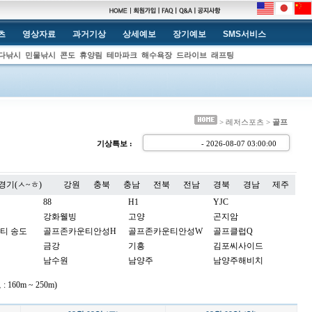
츠
영상자료
과거기상
상세예보
장기예보
SMS서비스
다낚시
민물낚시
콘도
휴양림
테마파크
해수욕장
드라이브
래프팅
> 레저스포츠 >
골프
기상특보 :
- 2026-08-07 03:00:0
경기(ㅅ~ㅎ)
강원
충북
충남
전북
전남
경북
경남
제주
88
H1
YJC
강화웰빙
고양
곤지암
티 송도
골프존카운티안성H
골프존카운티안성W
골프클럽Q
금강
기흥
김포씨사이드
남수원
남양주
남양주해비치
노스팜
뉴서울
뉴스프링빌
60m ~ 250m)
더스타휴
더시에나벨루토
더시에나서울
동여주
드림파크
라비돌