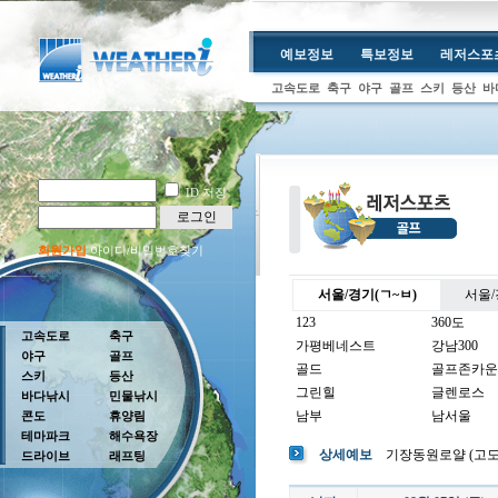
예보정보
특보정보
레저스포
고속도로
축구
야구
골프
스키
등산
바
ID 저장
로그인
회원가입
아이디/비밀번호찾기
서울/경기(ㄱ~ㅂ)
서울/
123
360도
고속도로
축구
가평베네스트
강남300
야구
골프
골드
골프존카운
스키
등산
그린힐
글렌로스
바다낚시
민물낚시
남부
남서울
콘도
휴양림
테마파크
해수욕장
남여주
남촌
상세예보
기장동원로얄 (고도 : 1
드라이브
래프팅
뉴코리아
더반
더크로스비
더헤븐