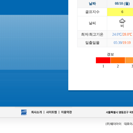
날짜
08/10 (월)
골프지수
6
날씨
비
최저/최고기온
24.0℃
/
28.0℃
일출일몰
05:39
/
19:19
경보
1
2