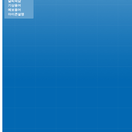
날씨속담
기상용어
예보용어
아이콘설명