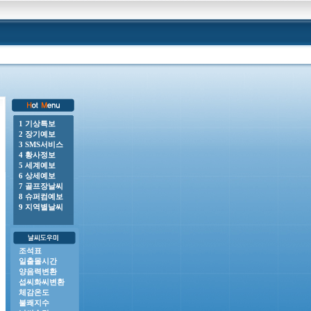
1 기상특보
2 장기예보
0 o 풍랑주의보 : 남해동부바깥먼바다, 제주도앞바다(제주도동부앞바다, 제주도남부앞바다, 제주도서부앞
3 SMS서비스
4 황사정보
5 세계예보
6 상세예보
7 골프장날씨
8 슈퍼컴예보
9 지역별날씨
조석표
일출몰시간
양음력변환
섭씨화씨변환
체감온도
불쾌지수