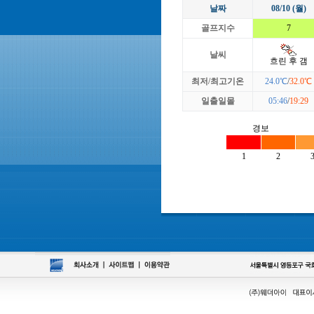
날짜
08/10 (월)
골프지수
7
날씨
흐린 후 갬
최저/최고기온
24.0℃
/
32.0℃
일출일몰
05:46
/
19:29
경보
1
2