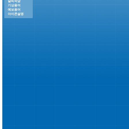
날씨속담
기상용어
예보용어
아이콘설명