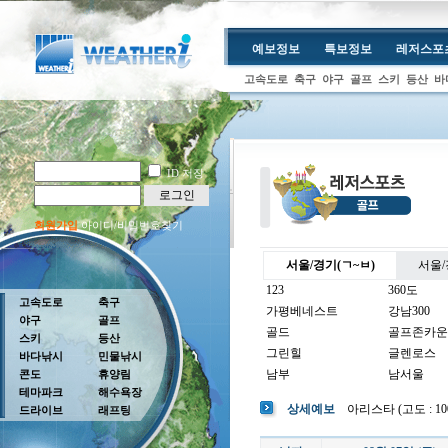
예보정보
특보정보
레저스포
고속도로
축구
야구
골프
스키
등산
바
ID 저장
로그인
회원가입
아이디/비밀번호찾기
서울/경기(ㄱ~ㅂ)
서울/
123
360도
고속도로
축구
가평베네스트
강남300
야구
골프
골드
골프존카운
스키
등산
그린힐
글렌로스
바다낚시
민물낚시
남부
남서울
콘도
휴양림
테마파크
해수욕장
남여주
남촌
상세예보
아리스타 (고도 : 100m
드라이브
래프팅
뉴코리아
더반
더크로스비
더헤븐