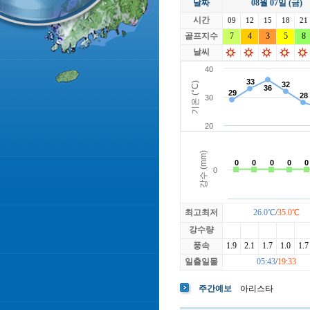
날짜
08월 07일 (금)
라싸
락가든
시간
로제비앙
09
12
15
루트52
18
21
마에스트로
골프지수
7
4
3
마이다스레
5
8
베뉴지
베르힐영종
날씨
블랙스톤GC이천
블루원용인
빅토리아
최고최저
26.0℃
/
35.0℃
강수량
풍속
1.9
2.1
1.7
1.0
1.7
일출일몰
05:43
/
19:33
주간예보
아리스타