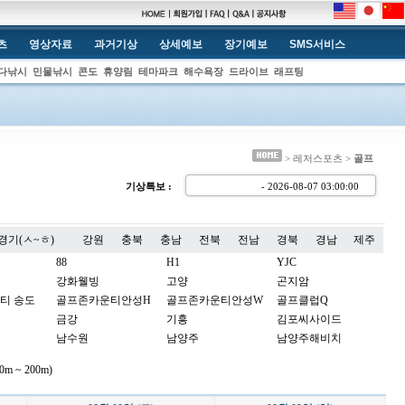
츠
영상자료
과거기상
상세예보
장기예보
SMS서비스
다낚시
민물낚시
콘도
휴양림
테마파크
해수욕장
드라이브
래프팅
> 레저스포츠 >
골프
기상특보 :
- 2026-08-07 03:00:0
경기(ㅅ~ㅎ)
강원
충북
충남
전북
전남
경북
경남
제주
88
H1
YJC
강화웰빙
고양
곤지암
티 송도
골프존카운티안성H
골프존카운티안성W
골프클럽Q
금강
기흥
김포씨사이드
남수원
남양주
남양주해비치
노스팜
뉴서울
뉴스프링빌
 ~ 200m)
더스타휴
더시에나벨루토
더시에나서울
동여주
드림파크
라비돌