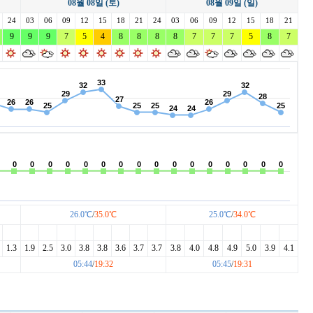
08월 08일 (토)
08월 09일 (일)
레이크사이드
레이크우드
렉스필드
24
03
리베라
06
09
12
15
18
리앤리
21
24
03
06
09
링크나인
12
15
18
21
이크 이천
9
9
마이다스밸리 청평
9
7
5
4
8
몽베르
8
8
8
7
7
발리오스
7
5
8
7
베스트밸리
베어즈베스트 청라
베어크리크
블루헤런
비에이비스타
비전힐스
26.0℃
/
35.0℃
25.0℃
/
34.0℃
1.3
1.9
2.5
3.0
3.8
3.8
3.6
3.7
3.7
3.8
4.0
4.8
4.9
5.0
3.9
4.1
05:44
/
19:32
05:45
/
19:31