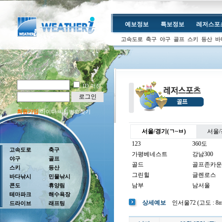
예보정보
특보정보
레저스포
고속도로
축구
야구
골프
스키
등산
바
ID 저장
로그인
회원가입
아이디/비밀번호찾기
서울/경기(ㄱ~ㅂ)
서울/
123
360도
고속도로
축구
가평베네스트
강남300
야구
골프
골드
골프존카운
스키
등산
그린힐
글렌로스
바다낚시
민물낚시
남부
남서울
콘도
휴양림
테마파크
해수욕장
남여주
남촌
상세예보
인서울72 (고도 : 8m 
드라이브
래프팅
뉴코리아
더반
더크로스비
더헤븐