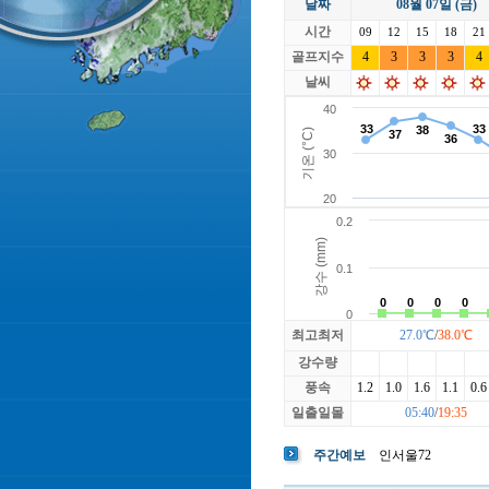
날짜
08월 07일 (금)
라싸
락가든
시간
로제비앙
09
12
15
루트52
18
21
마에스트로
골프지수
4
3
3
마이다스레
3
4
베뉴지
베르힐영종
날씨
블랙스톤GC이천
블루원용인
빅토리아
최고최저
27.0℃
/
38.0℃
강수량
풍속
1.2
1.0
1.6
1.1
0.6
일출일몰
05:40
/
19:35
주간예보
인서울72