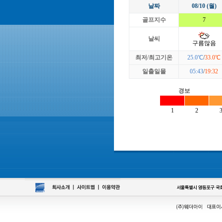
날짜
08/10 (월)
골프지수
7
날씨
구름많음
최저/최고기온
25.0℃
/
33.0℃
일출일몰
05:43
/
19:32
경보
1
2