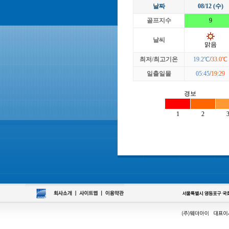
날짜
08/12 (수)
골프지수
9
날씨
맑음
최저/최고기온
19.2℃
/
33.0℃
일출일몰
05:45
/
19:29
경보
1
2