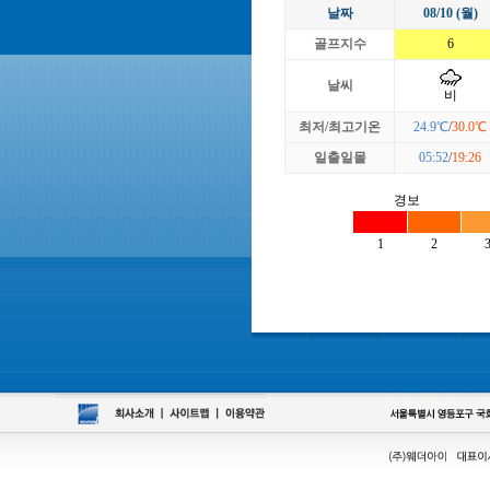
날짜
08/10 (월)
골프지수
6
날씨
비
최저/최고기온
24.9℃
/
30.0℃
일출일몰
05:52
/
19:26
경보
1
2