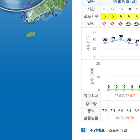
날짜
08월 07일 (금)
라싸
락가든
시간
로제비앙
09
12
15
루트52
18
21
마에스트로
골프지수
5
5
6
마이다스레
6
6
베뉴지
베르힐영종
날씨
블랙스톤GC이천
블루원용인
빅토리아
최고최저
27.0℃
/
32.0℃
강수량
풍속
7.2
7.3
6.9
6.1
6.6
일출일몰
05:50
/
19:28
주간예보
스프링데일