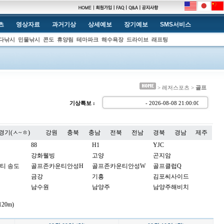
츠
영상자료
과거기상
상세예보
장기예보
SMS서비스
다낚시
민물낚시
콘도
휴양림
테마파크
해수욕장
드라이브
래프팅
> 레저스포츠 >
골프
기상특보 :
- 2026-08-08 21:00:0
경기(ㅅ~ㅎ)
강원
충북
충남
전북
전남
경북
경남
제주
88
H1
YJC
강화웰빙
고양
곤지암
티 송도
골프존카운티안성H
골프존카운티안성W
골프클럽Q
금강
기흥
김포씨사이드
남수원
남양주
남양주해비치
노스팜
뉴서울
뉴스프링빌
20m)
더스타휴
더시에나벨루토
더시에나서울
동여주
드림파크
라비돌