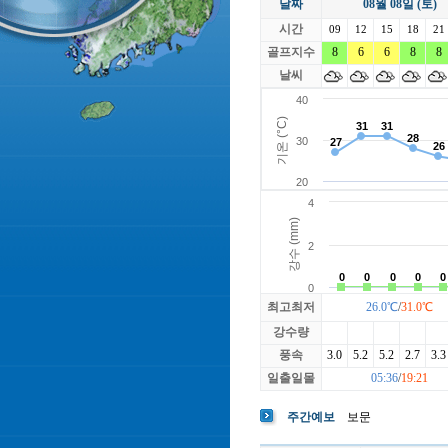
날짜
08월 08일 (토)
라싸
락가든
시간
로제비앙
09
12
15
루트52
18
21
마에스트로
골프지수
8
6
6
마이다스레
8
8
베뉴지
베르힐영종
날씨
블랙스톤GC이천
블루원용인
빅토리아
최고최저
26.0℃
/
31.0℃
강수량
풍속
3.0
5.2
5.2
2.7
3.3
일출일몰
05:36
/
19:21
주간예보
보문