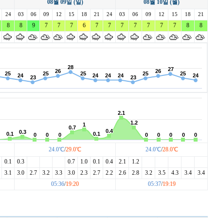
08월 09일 (일)
08월 10일 (월)
레이크사이드
레이크우드
렉스필드
24
03
리베라
06
09
12
15
18
리앤리
21
24
03
06
09
링크나인
12
15
18
21
이크 이천
8
8
마이다스밸리 청평
9
7
7
7
6
몽베르
7
7
7
7
7
발리오스
7
7
8
8
베스트밸리
베어즈베스트 청라
베어크리크
블루헤런
비에이비스타
비전힐스
24.0℃
/
29.0℃
24.0℃
/
28.0℃
0.1
0.3
0.7
1.0
0.1
0.4
2.1
1.2
3.1
3.0
2.7
3.2
3.3
3.0
2.3
2.7
2.2
2.6
2.8
3.2
3.5
4.3
3.4
3.4
05:36
/
19:20
05:37
/
19:19