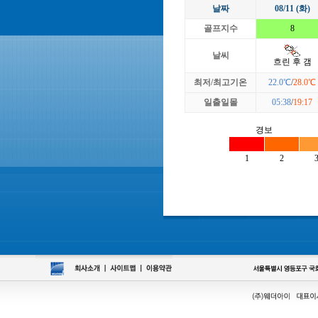
날짜
08/11 (화)
골프지수
8
날씨
흐린 후 갬
최저/최고기온
22.0℃
/
28.0℃
일출일몰
05:38
/
19:17
경보
1
2