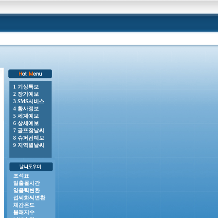
1 기상특보
2 장기예보
0 o 강풍주의보 : 전라남도(거문도.초도, 완도여서도), 전북자치도(부안(위도면 제외)), 제주도
3 SMS서비스
4 황사정보
5 세계예보
6 상세예보
7 골프장날씨
8 슈퍼컴예보
9 지역별날씨
조석표
일출몰시간
양음력변환
섭씨화씨변환
체감온도
불쾌지수