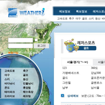
예보정보
특보정보
레저스포
고속도로
축구
야구
골프
스키
등산
바
ID 저장
로그인
회원가입
아이디/비밀번호찾기
서울/경기(ㄱ~ㅂ)
서울/
123
360도
고속도로
축구
가평베네스트
강남300
야구
골프
골드
골프존카운
스키
등산
그린힐
글렌로스
바다낚시
민물낚시
남부
남서울
콘도
휴양림
테마파크
해수욕장
남여주
남촌
상세예보
보문 (고도 : 70m ~ 1
드라이브
래프팅
뉴코리아
더반
더크로스비
더헤븐