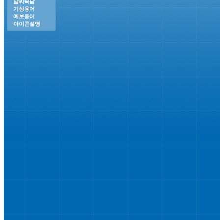
날씨속담
기상용어
예보용어
아이콘설명