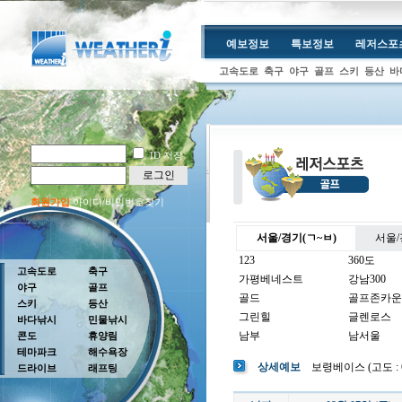
예보정보
특보정보
레저스포
고속도로
축구
야구
골프
스키
등산
바
ID 저장
로그인
회원가입
아이디/비밀번호찾기
서울/경기(ㄱ~ㅂ)
서울/
123
360도
고속도로
축구
가평베네스트
강남300
야구
골프
골드
골프존카운
스키
등산
그린힐
글렌로스
바다낚시
민물낚시
남부
남서울
콘도
휴양림
테마파크
해수욕장
남여주
남촌
상세예보
보령베이스 (고도 : 60
드라이브
래프팅
뉴코리아
더반
더크로스비
더헤븐