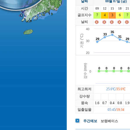
날짜
08월 07일 (금)
라싸
락가든
시간
로제비앙
09
12
15
루트52
18
21
마에스트로
골프지수
7
4
3
마이다스레
6
7
베뉴지
베르힐영종
날씨
블랙스톤GC이천
블루원용인
빅토리아
최고최저
25.0℃
/
35.0℃
강수량
풍속
1.6
0.7
0.4
0.8
1.9
일출일몰
05:45
/
19:34
주간예보
보령베이스