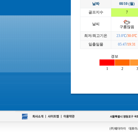
날짜
08/10 (월)
골프지수
7
날씨
구름많음
최저/최고기온
23.0℃
/
30.0℃
일출일몰
05:47
/
19:31
경보
1
2