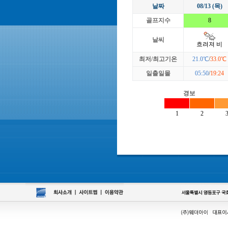
날짜
08/13 (목)
골프지수
8
날씨
흐려져 비
최저/최고기온
21.0℃
/
33.0℃
일출일몰
05:50
/
19:24
경보
1
2