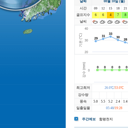
날짜
08월 10일 (월)
라싸
락가든
시간
로제비앙
09
12
15
루트52
18
21
마에스트로
골프지수
6
6
4
마이다스레
7
8
베뉴지
베르힐영종
날씨
블랙스톤GC이천
블루원용인
빅토리아
최고최저
26.0℃
/
33.0℃
강수량
풍속
5.0
5.5
5.2
2.4
1.4
일출일몰
05:48
/
19:28
주간예보
함평천지