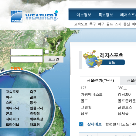
예보정보
특보정보
레저스포
고속도로
축구
야구
골프
스키
등산
바
ID 저장
로그인
회원가입
아이디/비밀번호찾기
서울/경기(ㄱ~ㅂ)
서울/
123
360도
고속도로
축구
가평베네스트
강남300
야구
골프
골드
골프존카운
스키
등산
그린힐
글렌로스
바다낚시
민물낚시
남부
남서울
콘도
휴양림
테마파크
해수욕장
남여주
남촌
상세예보
함평천지 (고도 : 40m 
드라이브
래프팅
뉴코리아
더반
더크로스비
더헤븐