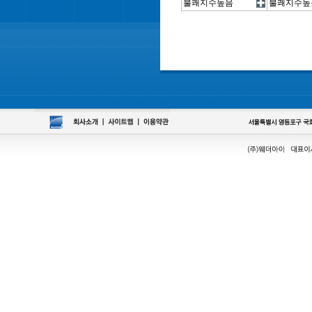
불쾌지수높음
불쾌지수높