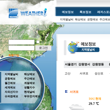
예보정보
특보정보
레저스포
지역별날씨
해상예보
공항예보
주간예
ID 저장
로그인
회원가입
아이디/비밀번호찾기
서울경기
강원영서
강원영동
고산
서귀포
성산포
지역별날씨
해상예보
공항예보
주간예보
월간예보
계절예보
세계예보
생활지수
서귀포
자외선지수
현재날씨
슈퍼컴예보
부유먼지예보
14시 현재
29.7 ℃