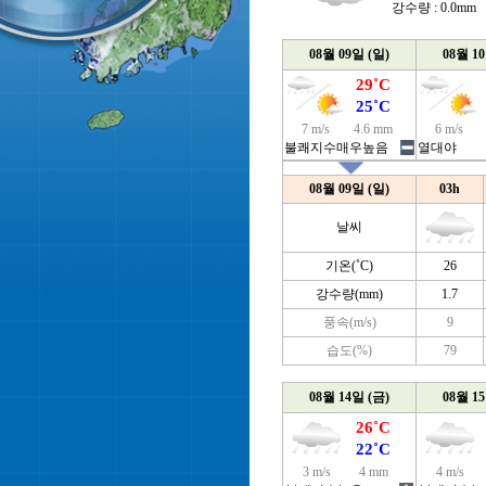
강수량 : 0.0mm
08월 09일 (일)
08월 1
29˚C
25˚C
7 m/s
4.6 mm
6 m/s
불쾌지수매우높음
열대야
08월 09일 (일)
03h
날씨
기온(˚C)
26
강수량(mm)
1.7
풍속(m/s)
9
습도(%)
79
08월 14일 (금)
08월 1
26˚C
22˚C
3 m/s
4 mm
4 m/s