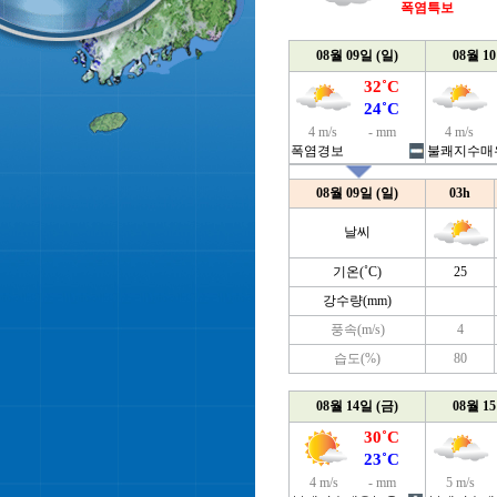
폭염특보
08월 09일 (일)
08월 1
32˚C
24˚C
4 m/s
- mm
4 m/s
폭염경보
불쾌지수매
08월 09일 (일)
03h
날씨
기온(˚C)
25
강수량(mm)
풍속(m/s)
4
습도(%)
80
08월 14일 (금)
08월 1
30˚C
23˚C
4 m/s
- mm
5 m/s