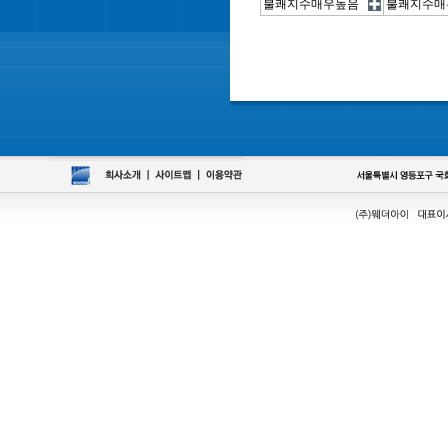
불쾌지수매우높음
불쾌지수매