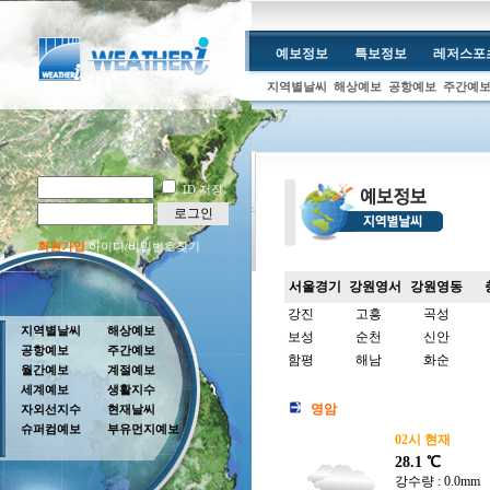
예보정보
특보정보
레저스포
지역별날씨
해상예보
공항예보
주간예
ID 저장
로그인
회원가입
아이디/비밀번호찾기
서울경기
강원영서
강원영동
강진
고흥
곡성
지역별날씨
해상예보
보성
순천
신안
공항예보
주간예보
함평
해남
화순
월간예보
계절예보
세계예보
생활지수
영암
자외선지수
현재날씨
슈퍼컴예보
부유먼지예보
02시 현재
28.1 ℃
강수량 : 0.0mm