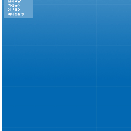
날씨속담
기상용어
예보용어
아이콘설명