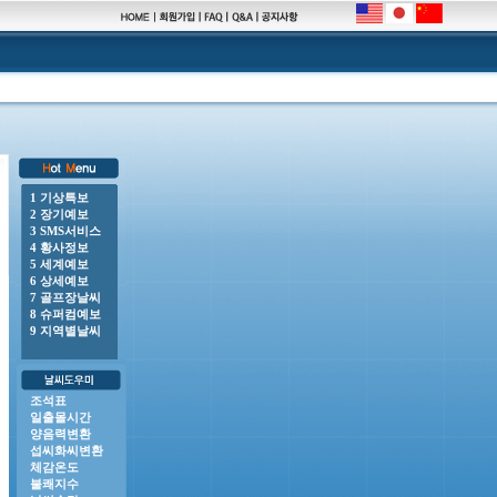
1 기상특보
2 장기예보
o 풍랑경보 : 남해동부바깥먼바다, 제주도남쪽바깥먼바다 o 풍랑주의보 : 제주도앞바다(제주도동부앞바다,
3 SMS서비스
4 황사정보
5 세계예보
6 상세예보
7 골프장날씨
8 슈퍼컴예보
9 지역별날씨
조석표
일출몰시간
양음력변환
섭씨화씨변환
체감온도
불쾌지수