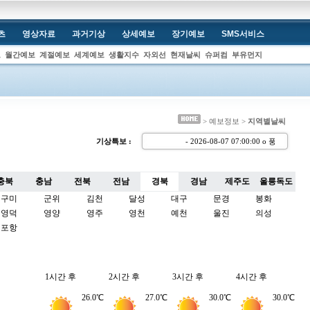
츠
영상자료
과거기상
상세예보
장기예보
SMS서비스
보
월간예보
계절예보
세계예보
생활지수
자외선
현재날씨
슈퍼컴
부유먼지
> 예보정보 >
지역별날씨
기상특보 :
- 2026-08-07 07:00:00 
충북
충남
전북
전남
경북
경남
제주도
울릉독도
구미
군위
김천
달성
대구
문경
봉화
영덕
영양
영주
영천
예천
울진
의성
포항
1시간 후
2시간 후
3시간 후
4시간 후
26.0℃
27.0℃
30.0℃
30.0℃