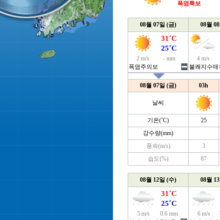
폭염특보
08월 07일 (금)
08월 0
31˚C
25˚C
2 m/s
- mm
4 m/s
폭염주의보
불쾌지수매
08월 07일 (금)
03h
날씨
기온(˚C)
25
강수량(mm)
풍속(m/s)
3
습도(%)
87
08월 12일 (수)
08월 1
31˚C
25˚C
5 m/s
0.6 mm
6 m/s