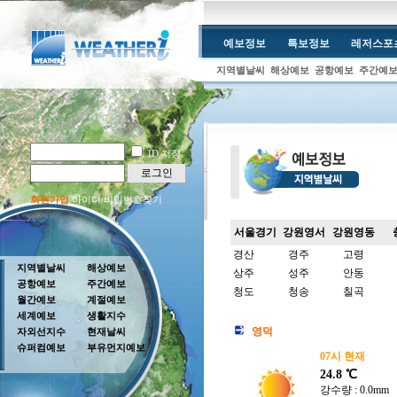
예보정보
특보정보
레저스포
지역별날씨
해상예보
공항예보
주간예
ID 저장
로그인
회원가입
아이디/비밀번호찾기
서울경기
강원영서
강원영동
경산
경주
고령
지역별날씨
해상예보
상주
성주
안동
공항예보
주간예보
청도
청송
칠곡
월간예보
계절예보
세계예보
생활지수
영덕
자외선지수
현재날씨
슈퍼컴예보
부유먼지예보
07시 현재
24.8 ℃
강수량 : 0.0mm