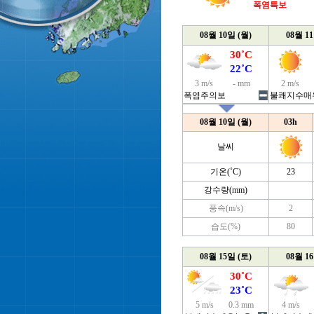
폭염특보
08월 10일 (월)
08월 1
30˚C
22˚C
3 m/s
- mm
2 m/s
폭염주의보
불쾌지수매
08월 10일 (월)
03h
날씨
기온(˚C)
23
강수량(mm)
풍속(m/s)
2
습도(%)
80
08월 15일 (토)
08월 1
30˚C
23˚C
5 m/s
0.3 mm
4 m/s