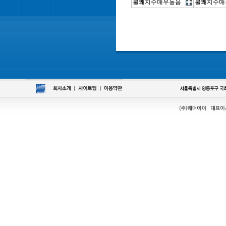
불쾌지수매우높음
불쾌지수매