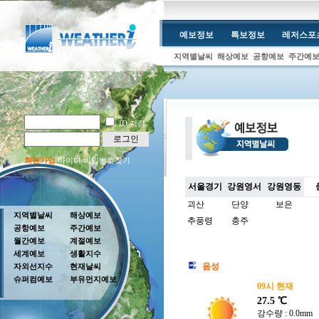
예보정보
특보정보
레저스포
지역별날씨
해상예보
공항예보
주간예
ID 저장
로그인
회원가입
아이디/비밀번호찾기
서울경기
강원영서
강원영동
괴산
단양
보은
지역별날씨
해상예보
추풍령
충주
공항예보
주간예보
월간예보
계절예보
세계예보
생활지수
음성
자외선지수
현재날씨
슈퍼컴예보
부유먼지예보
09시 현재
27.5 ℃
강수량 : 0.0mm