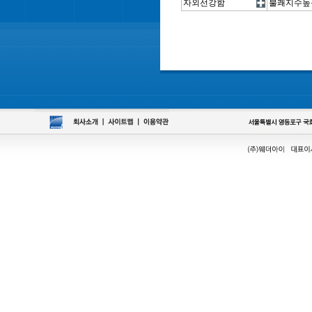
자외선강함
불쾌지수높