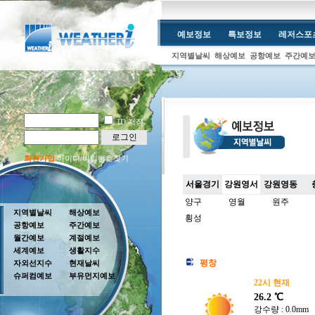
예보정보
특보정보
레저스포
지역별날씨
해상예보
공항예보
주간예
ID 저장
로그인
회원가입
아이디/비밀번호찾기
서울경기
강원영서
강원영동
양구
영월
원주
지역별날씨
해상예보
횡성
공항예보
주간예보
월간예보
계절예보
세계예보
생활지수
평창
자외선지수
현재날씨
슈퍼컴예보
부유먼지예보
22시 현재
26.2 ℃
강수량 : 0.0mm