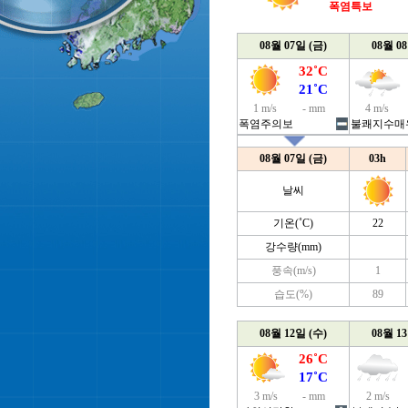
폭염특보
08월 07일 (금)
08월 0
32˚C
21˚C
1 m/s
- mm
4 m/s
폭염주의보
불쾌지수매
08월 07일 (금)
03h
날씨
기온(˚C)
22
강수량(mm)
풍속(m/s)
1
습도(%)
89
08월 12일 (수)
08월 1
26˚C
17˚C
3 m/s
- mm
2 m/s