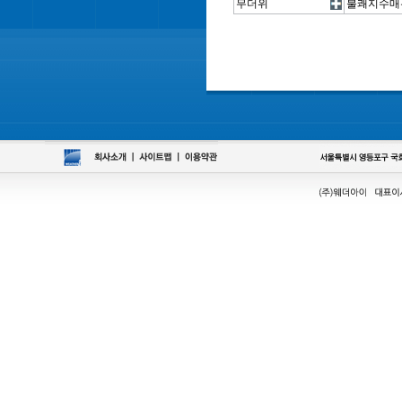
무더위
불쾌지수매