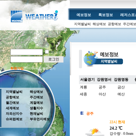
예보정보
특보정보
레저스포
지역별날씨
해상예보
공항예보
주간예
ID 저장
로그인
회원가입
아이디/비밀번호찾기
서울경기
강원영서
강원영동
계룡
공주
금산
지역별날씨
해상예보
세종
아산
예산
공항예보
주간예보
월간예보
계절예보
세계예보
생활지수
공주
자외선지수
현재날씨
슈퍼컴예보
부유먼지예보
22시 현재
24.2 ℃
강수량 : 0.0mm