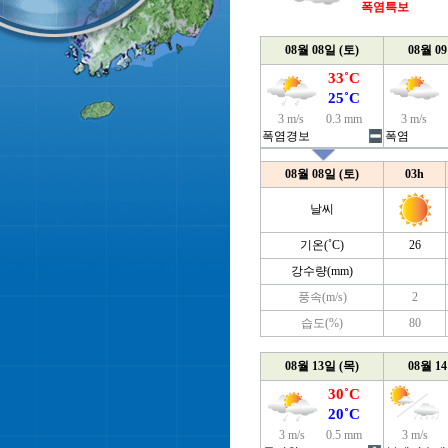
폭염특보
08월 08일 (토)
08월 0
33˚C
25˚C
3 m/s
0.3 mm
3 m/s
폭염경보
폭염
08월 08일 (토)
03h
날씨
기온(˚C)
26
강수량(mm)
풍속(m/s)
2
습도(%)
80
08월 13일 (목)
08월 1
30˚C
20˚C
3 m/s
0.5 mm
3 m/s