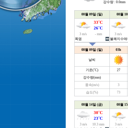
강수량 : 0.0mm
08월 09일 (일)
08월 1
33˚C
26˚C
3 m/s
- mm
3 m/s
폭염
불쾌지수매
08월 09일 (일)
03h
날씨
기온(˚C)
27
강수량(mm)
풍속(m/s)
3
습도(%)
73
08월 14일 (금)
08월 1
30˚C
23˚C
3 m/s
10.3 mm
3 m/s