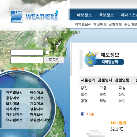
예보정보
특보정보
레저스포
지역별날씨
해상예보
공항예보
주간예
ID 저장
로그인
회원가입
아이디/비밀번호찾기
서울경기
강원영서
강원영동
강진
고흥
곡성
지역별날씨
해상예보
보성
순천
신안
공항예보
주간예보
함평
해남
화순
월간예보
계절예보
세계예보
생활지수
나주
자외선지수
현재날씨
슈퍼컴예보
부유먼지예보
14시 현재
32.1 ℃