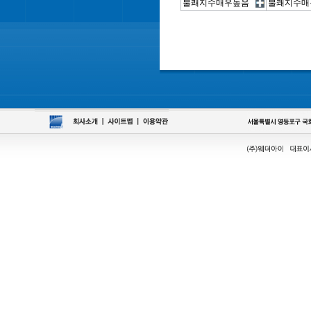
불쾌지수매우높음
불쾌지수매