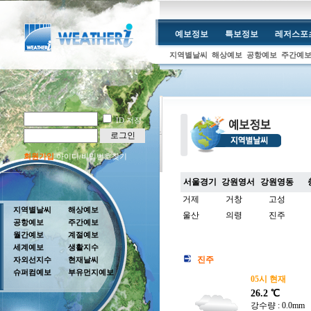
예보정보
특보정보
레저스포
지역별날씨
해상예보
공항예보
주간예
ID 저장
로그인
회원가입
아이디/비밀번호찾기
서울경기
강원영서
강원영동
거제
거창
고성
지역별날씨
해상예보
울산
의령
진주
공항예보
주간예보
월간예보
계절예보
세계예보
생활지수
진주
자외선지수
현재날씨
슈퍼컴예보
부유먼지예보
05시 현재
26.2 ℃
강수량 : 0.0mm