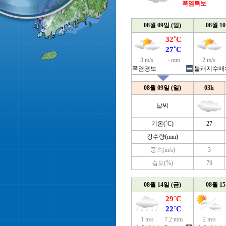
폭염특보
08월 09일 (일)
08월 1
32˚C
27˚C
3 m/s
- mm
2 m/s
폭염경보
불쾌지수매
08월 09일 (일)
03h
날씨
기온(˚C)
27
강수량(mm)
풍속(m/s)
3
습도(%)
79
08월 14일 (금)
08월 1
29˚C
22˚C
1 m/s
7.2 mm
2 m/s