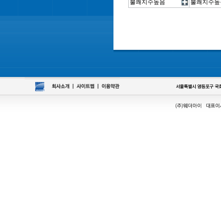
불쾌지수높음
불쾌지수높