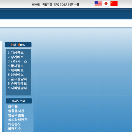
1 기상특보
2 장기예보
 o 강풍주의보 : 전라남도(거문도.초도), 제주도(제주도산지, 제주시동부, 서귀포시서부, 서귀포시남
3 SMS서비스
4 황사정보
5 세계예보
6 상세예보
7 골프장날씨
8 슈퍼컴예보
9 지역별날씨
조석표
일출몰시간
양음력변환
섭씨화씨변환
체감온도
불쾌지수