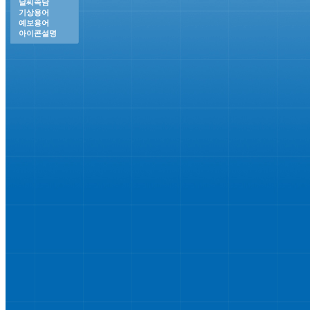
날씨속담
기상용어
예보용어
아이콘설명