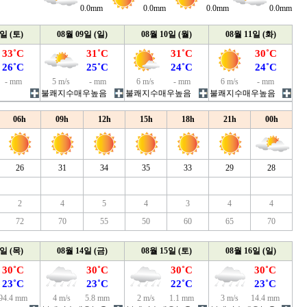
0.0mm
0.0mm
0.0mm
0.0mm
8일 (토)
08월 09일 (일)
08월 10일 (월)
08월 11일 (화)
33˚C
31˚C
31˚C
30˚C
26˚C
25˚C
24˚C
24˚C
- mm
5 m/s
- mm
6 m/s
- mm
6 m/s
- mm
불쾌지수매우높음
불쾌지수매우높음
불쾌지수매우높음
06h
09h
12h
15h
18h
21h
00h
26
31
34
35
33
29
28
2
4
5
4
3
4
4
72
70
55
50
60
65
70
3일 (목)
08월 14일 (금)
08월 15일 (토)
08월 16일 (일)
30˚C
30˚C
30˚C
30˚C
23˚C
23˚C
22˚C
23˚C
94.4 mm
4 m/s
5.8 mm
2 m/s
1.1 mm
3 m/s
14.4 mm