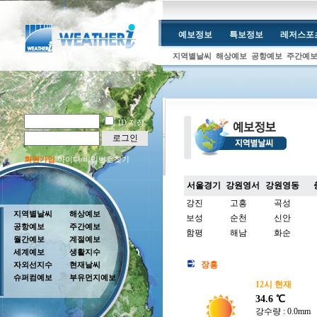
예보정보
특보정보
레저스포
지역별날씨
해상예보
공항예보
주간예
ID 저장
로그인
회원가입
아이디/비밀번호찾기
서울경기
강원영서
강원영동
강진
고흥
곡성
지역별날씨
해상예보
보성
순천
신안
공항예보
주간예보
함평
해남
화순
월간예보
계절예보
세계예보
생활지수
장흥
자외선지수
현재날씨
슈퍼컴예보
부유먼지예보
12시 현재
34.6 ℃
강수량 : 0.0mm