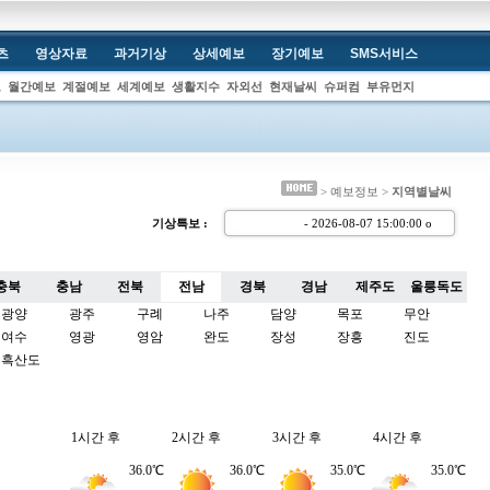
츠
영상자료
과거기상
상세예보
장기예보
SMS서비스
보
월간예보
계절예보
세계예보
생활지수
자외선
현재날씨
슈퍼컴
부유먼지
> 예보정보 >
지역별날씨
기상특보 :
- 2026-08-07 15:00:00
충북
충남
전북
전남
경북
경남
제주도
울릉독도
광양
광주
구례
나주
담양
목포
무안
여수
영광
영암
완도
장성
장흥
진도
흑산도
1시간 후
2시간 후
3시간 후
4시간 후
36.0℃
36.0℃
35.0℃
35.0℃