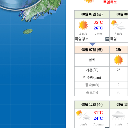
폭염특보
08월 07일 (금)
08월 0
35˚C
26˚C
4 m/s
- mm
5 m/s
폭염경보
폭염
08월 07일 (금)
03h
날씨
기온(˚C)
26
강수량(mm)
풍속(m/s)
2
습도(%)
78
08월 12일 (수)
08월 1
31˚C
24˚C
6 m/s
7.6 mm
7 m/s