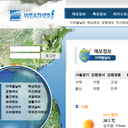
예보정보
특보정보
레저스포
지역별날씨
해상예보
공항예보
주간예
ID 저장
로그인
회원가입
아이디/비밀번호찾기
서울경기
강원영서
강원영동
거제
거창
고성
지역별날씨
해상예보
울산
의령
진주
공항예보
주간예보
월간예보
계절예보
세계예보
생활지수
사천
자외선지수
현재날씨
슈퍼컴예보
부유먼지예보
20시 현재
28.5 ℃
강수량 : 0.0mm