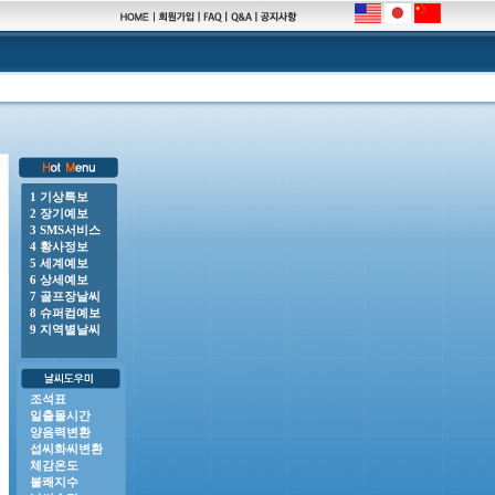
1 기상특보
2 장기예보
 o 풍랑주의보 : 남해동부바깥먼바다, 제주도남쪽바깥먼바다, 제주도남동쪽안쪽먼바다, 제주도남서쪽안쪽먼
3 SMS서비스
4 황사정보
5 세계예보
6 상세예보
7 골프장날씨
8 슈퍼컴예보
9 지역별날씨
조석표
일출몰시간
양음력변환
섭씨화씨변환
체감온도
불쾌지수