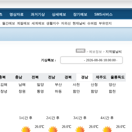
츠
영상자료
과거기상
상세예보
장기예보
SMS서비스
보
월간예보
계절예보
세계예보
생활지수
자외선
현재날씨
슈퍼컴
부유먼지
> 예보정보 >
지역별날씨
기상특보 :
- 2026-08-06 18:00:00
충북
충남
전북
전남
경북
경남
제주도
울릉독도
김해
남해
밀양
부산
사천
산청
양산
창녕
창원
통영
하동
함안
함양
합천
1시간 후
2시간 후
3시간 후
4시간 후
26.0℃
26.0℃
26.0℃
26.0℃