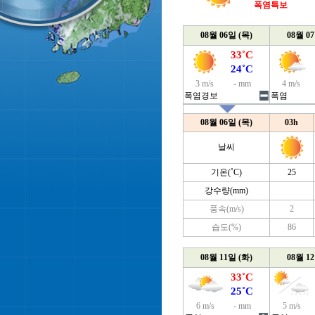
폭염특보
08월 06일 (목)
08월 0
33˚C
24˚C
3 m/s
- mm
4 m/s
폭염경보
폭염
08월 06일 (목)
03h
날씨
기온(˚C)
25
강수량(mm)
풍속(m/s)
2
습도(%)
86
08월 11일 (화)
08월 1
33˚C
25˚C
6 m/s
- mm
5 m/s