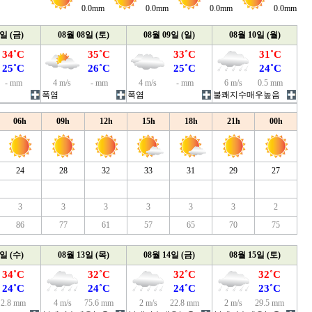
0.0mm
0.0mm
0.0mm
0.0mm
7일 (금)
08월 08일 (토)
08월 09일 (일)
08월 10일 (월)
34˚C
35˚C
33˚C
31˚C
25˚C
26˚C
25˚C
24˚C
- mm
4 m/s
- mm
4 m/s
- mm
6 m/s
0.5 mm
폭염
폭염
불쾌지수매우높음
06h
09h
12h
15h
18h
21h
00h
24
28
32
33
31
29
27
3
3
3
3
3
3
2
86
77
61
57
65
70
75
2일 (수)
08월 13일 (목)
08월 14일 (금)
08월 15일 (토)
34˚C
32˚C
32˚C
32˚C
24˚C
24˚C
24˚C
23˚C
2.8 mm
4 m/s
75.6 mm
2 m/s
22.8 mm
2 m/s
29.5 mm