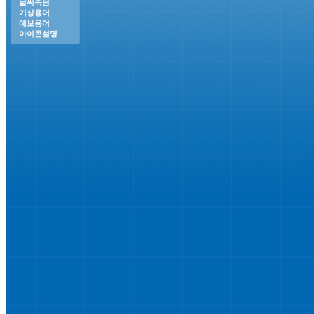
날씨속담
기상용어
예보용어
아이콘설명