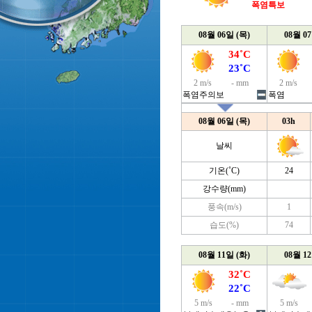
폭염특보
08월 06일 (목)
08월 0
34˚C
23˚C
2 m/s
- mm
2 m/s
폭염주의보
폭염
08월 06일 (목)
03h
날씨
기온(˚C)
24
강수량(mm)
풍속(m/s)
1
습도(%)
74
08월 11일 (화)
08월 1
32˚C
22˚C
5 m/s
- mm
5 m/s