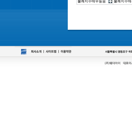
불쾌지수매우높음
불쾌지수매