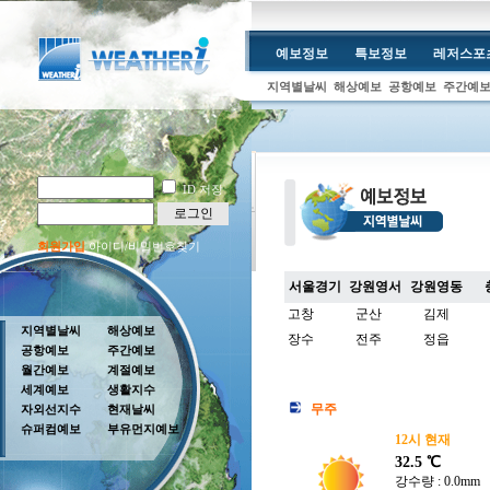
예보정보
특보정보
레저스포
지역별날씨
해상예보
공항예보
주간예
ID 저장
로그인
회원가입
아이디/비밀번호찾기
서울경기
강원영서
강원영동
고창
군산
김제
지역별날씨
해상예보
장수
전주
정읍
공항예보
주간예보
월간예보
계절예보
세계예보
생활지수
무주
자외선지수
현재날씨
슈퍼컴예보
부유먼지예보
12시 현재
32.5 ℃
강수량 : 0.0mm