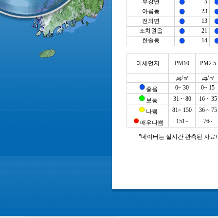
부강면
5
아름동
23
전의면
13
조치원읍
21
한솔동
14
미세먼지
PM10
PM2.5
㎍/㎥
㎍/㎥
0~ 30
0~ 15
좋음
31 ~ 80
16 ~ 35
보통
81~ 150
36 ~ 75
나쁨
151~
76~
매우나쁨
"데이터는 실시간 관측된 자료