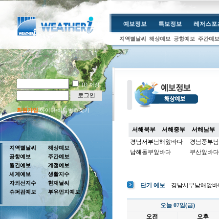
예보정보
특보정보
레저스포
지역별날씨
해상예보
공항예보
주간예
ID 저장
로그인
회원가입
아이디/비밀번호찾기
서해북부
서해중부
서해남부
경남서부남해앞바다
경남중부남
지역별날씨
해상예보
남해동부앞바다
부산앞바다
공항예보
주간예보
월간예보
계절예보
세계예보
생활지수
자외선지수
현재날씨
단기 예보
경남서부남해앞바
슈퍼컴예보
부유먼지예보
오늘 07일(금)
오전
오후