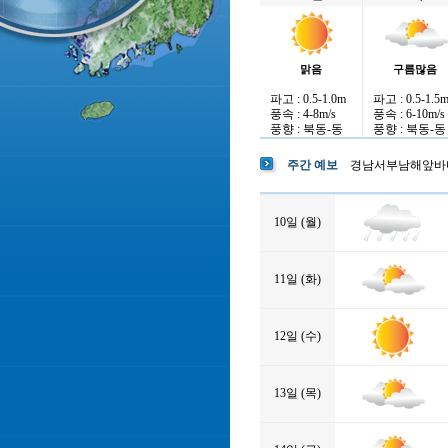
맑음
구름많음
파고 : 0.5-1.0m
파고 : 0.5-1.5
풍속 : 4-8m/s
풍속 : 6-10m/s
풍향 : 북동-동
풍향 : 북동-동
주간 예보
경남서부남해앞바
10일 (월)
11일 (화)
12일 (수)
13일 (목)