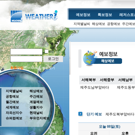
예보정보
특보정보
레저스포
지역별날씨
해상예보
공항예보
주간예
ID 저장
로그인
회원가입
아이디/비밀번호찾기
서해북부
서해중부
서해남부
제주도남부앞바다
제주도동부
지역별날씨
해상예보
공항예보
주간예보
월간예보
계절예보
세계예보
생활지수
자외선지수
현재날씨
단기 예보
제주도북부앞바다
슈퍼컴예보
부유먼지예보
오늘 08일(토)
오전
오후