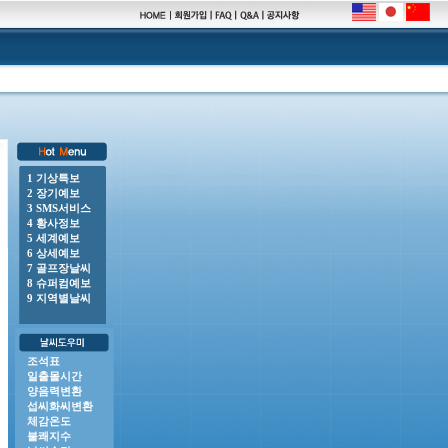
1 기상특보
2 장기예보
00 o 강풍주의보 : 전라남도(거문도.초도), 제주도(제주도산지, 제주시동부, 서귀포시서부, 서귀포
3 SMS서비스
4 황사정보
5 세계예보
6 상세예보
7 골프장날씨
8 슈퍼컴예보
9 지역별날씨
조석표
일출몰시간
양음력변환
섭씨화씨변환
체감온도
불쾌지수