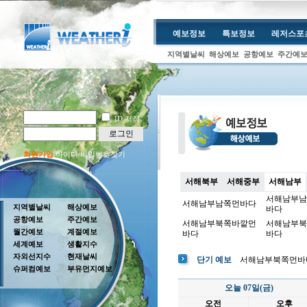
예보정보
특보정보
레저스포
지역별날씨
해상예보
공항예보
주간예
ID 저장
로그인
회원가입
아이디/비밀번호찾기
서해북부
서해중부
서해남부
서해남부남
서해남부남쪽먼바다
지역별날씨
해상예보
바다
공항예보
주간예보
서해남부북쪽바깥먼
서해남부북
월간예보
계절예보
바다
바다
세계예보
생활지수
자외선지수
현재날씨
단기 예보
서해남부북쪽먼바
슈퍼컴예보
부유먼지예보
오늘 07일(금)
오전
오후