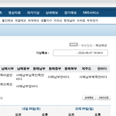
츠
영상자료
과거기상
상세예보
장기예보
SMS서비스
보
월간예보
계절예보
세계예보
생활지수
자외선
현재날씨
슈퍼컴
부유먼지
> 예보정보 >
해상예보
기상특보 :
- 2026-08-07 18:00:
남해서부
남해동부
동해남부
동해중부
동해북부
제주도
먼바다
쪽바깥먼
서해남부남쪽안쪽먼
서해남부먼바다
서해남부북쪽먼바다
바다
쪽안쪽먼
서해남부앞바다
다
내일 08일(토)
모레 09일(일)
오전
오후
오전
오후