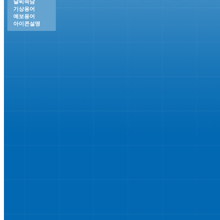
날씨속담
기상용어
예보용어
아이콘설명