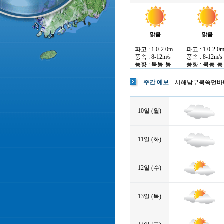
맑음
맑음
파고 : 1.0-2.0m
파고 : 1.0-2.0
풍속 : 8-12m/s
풍속 : 8-12m/s
풍향 : 북동-동
풍향 : 북동-동
주간 예보
서해남부북쪽먼바
10일 (월)
11일 (화)
12일 (수)
13일 (목)