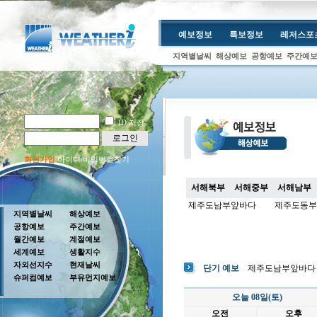
예보정보
특보정보
레저스포
지역별날씨
해상예보
공항예보
주간예
ID 저장
로그인
회원가입
아이디/비밀번호찾기
서해북부
서해중부
서해남부
제주도남부앞바다
제주도동부
지역별날씨
해상예보
공항예보
주간예보
월간예보
계절예보
세계예보
생활지수
자외선지수
현재날씨
단기 예보
제주도남부앞바다
슈퍼컴예보
부유먼지예보
오늘 08일(토)
오전
오후