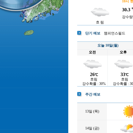
10시 
30.3
강수량 :
흐 림
단기 예보
챔피언스필드
오늘 10일(월)
오전
오후
26
33
℃
℃
흐림
흐림
강수확률 : 30%
강수확률 : 3
주간 예보
13일 (목)
14일 (금)