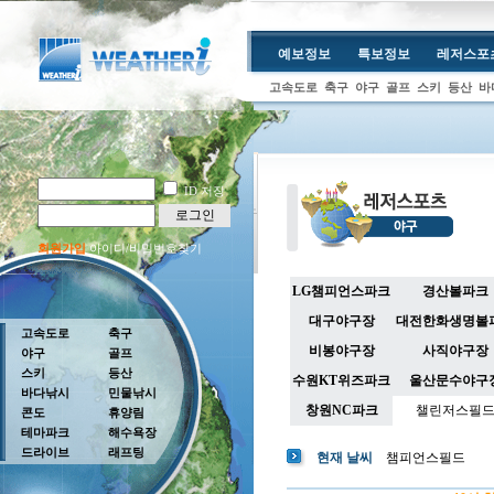
예보정보
특보정보
레저스포
고속도로
축구
야구
골프
스키
등산
바
ID 저장
로그인
회원가입
아이디/비밀번호찾기
LG챔피언스파크
경산볼파크
대구야구장
대전한화생명볼
고속도로
축구
비봉야구장
사직야구장
야구
골프
스키
등산
수원KT위즈파크
울산문수야구
바다낚시
민물낚시
창원NC파크
챌린저스필
콘도
휴양림
테마파크
해수욕장
드라이브
래프팅
현재 날씨
챔피언스필드