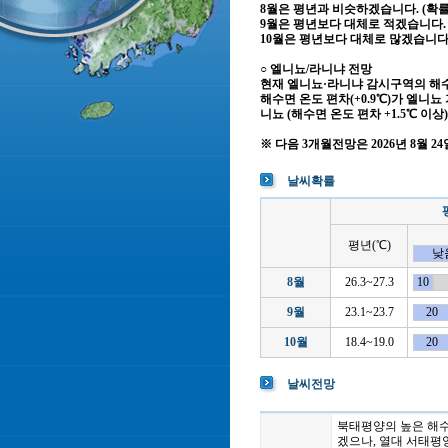
8월은 평년과 비슷하겠습니다. (확률전망(
9월은 평년보다 대체로 적겠습니다. (확률
10월은 평년보다 대체로 많겠습니다. (확
○ 엘니뇨/라니냐 전망
현재 엘니뇨·라니냐 감시구역의 해수면
해수면 온도 편차(+0.9℃)가 엘니
니뇨 (해수면 온도 편차 +1.5℃ 이
※ 다음 3개월전망은 2026년 8월 2
날씨확률
평년(℃)
낮
8월
26.3~27.3
10
9월
23.1~23.7
20
10월
18.4~19.0
20
날씨전망
북태평양의 높은 해수
겠으나, 열대 서태평