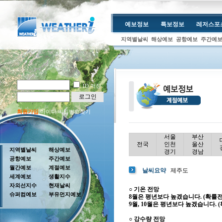
예보정보
특보정보
레저스포
지역별날씨
해상예보
공항예보
주간예
ID 저장
로그인
회원가입
아이디/비밀번호찾기
서울
부산
전국
인천
울산
지역별날씨
해상예보
경기
경남
공항예보
주간예보
월간예보
계절예보
날씨요약
제주도
세계예보
생활지수
자외선지수
현재날씨
○ 기온 전망
슈퍼컴예보
부유먼지예보
8월은 평년보다 높겠습니다. (확률전망(%
9월, 10월은 평년보다 높겠습니다. (확률
○ 강수량 전망